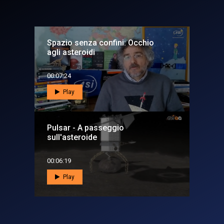
Spazio senza confini: Occhio
agli asteroidi
00:07:24
Play
Pulsar - A passeggio
sull'asteroide
00:06:19
Play