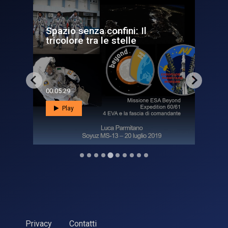
Spazio senza confini: Il
Spa
tricolore tra le stelle
os
00:05:29
00:0
Play
Privacy
Contatti