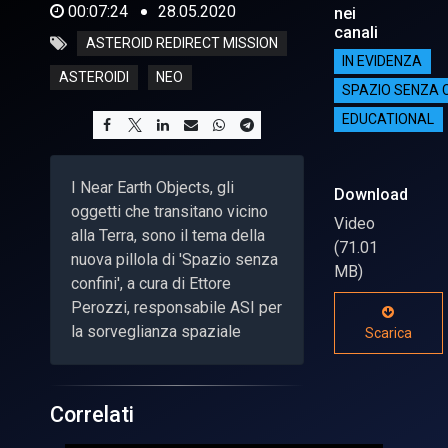
00:07:24
28.05.2020
nei
canali
ASTEROID REDIRECT MISSION
IN EVIDENZA
ASTEROIDI
NEO
SPAZIO SENZA C
EDUCATIONAL
I Near Earth Objects, gli
Download
oggetti che transitano vicino
Video
alla Terra, sono il tema della
(71.01
nuova pillola di 'Spazio senza
MB)
confini', a cura di Ettore
Perozzi, responsabile ASI per
la sorveglianza spaziale
Scarica
Correlati