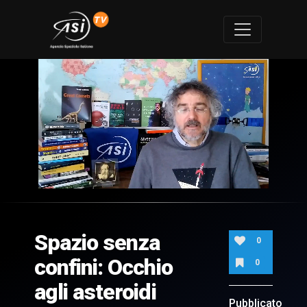
0
of
7
minutes,
Spazio senza
24
0
seconds
confini: Occhio
0
agli asteroidi
Pubblicato