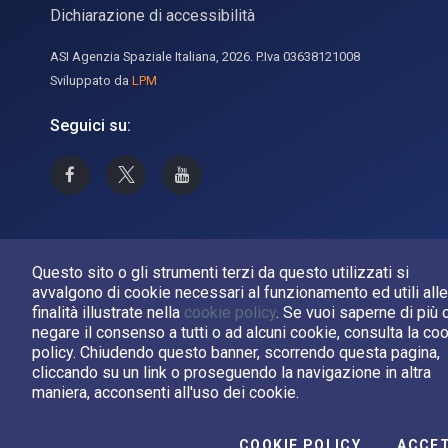
Dichiarazione di accessibilità
ASI Agenzia Spaziale Italiana, 2026. P.Iva 03638121008
Sviluppato da
LPM
Seguici su:
Asi su Facebook
Asi su X
Canale Asi su YouTube
Questo sito o gli strumenti terzi da questo utilizzati si
avvalgono di cookie necessari al funzionamento ed utili alle
finalità illustrate nella
cookie policy
. Se vuoi saperne di più 
negare il consenso a tutti o ad alcuni cookie, consulta la co
policy. Chiudendo questo banner, scorrendo questa pagina,
cliccando su un link o proseguendo la navigazione in altra
maniera, acconsenti all'uso dei cookie.
COOKIE POLICY
ACCE