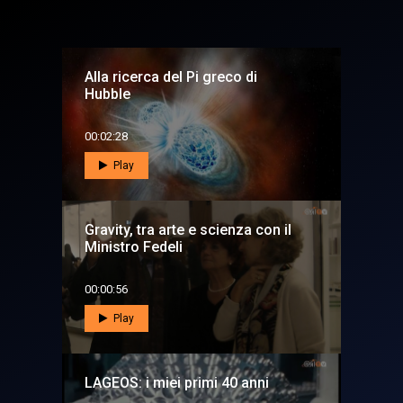
Alla ricerca del Pi greco di
Hubble
00:02:28
Play
Gravity, tra arte e scienza con il
Ministro Fedeli
00:00:56
Play
LAGEOS: i miei primi 40 anni