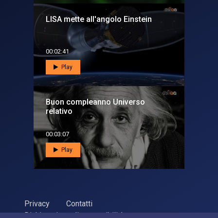
LISA mette all'angolo Einstein
00:02:41
Play
Buon compleanno Universo
relativo
00:03:07
Play
Privacy
Contatti
Dichiarazione di accessibilità