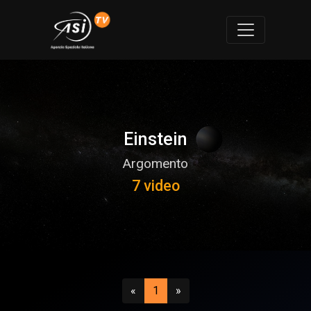
Einstein
Argomento
7 video
Precedente
(attuale)
Successivo
«
1
»