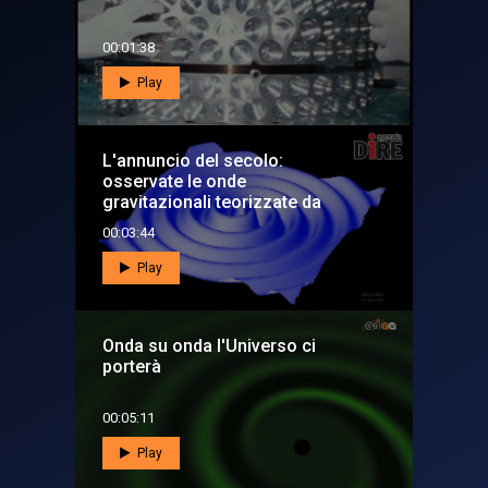
00:01:38
Play
L'annuncio del secolo:
osservate le onde
gravitazionali teorizzate da
Einstein
00:03:44
Play
Onda su onda l'Universo ci
porterà
00:05:11
Play