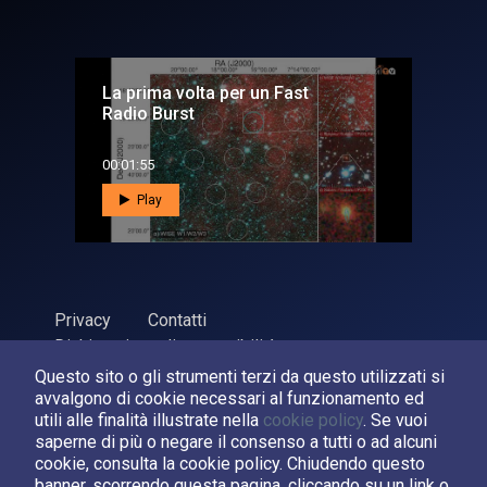
La prima volta per un Fast
Radio Burst
00:01:55
Play
Privacy
Contatti
Dichiarazione di accessibilità
Questo sito o gli strumenti terzi da questo utilizzati si
ASI Agenzia Spaziale Italiana, 2026. P.Iva 03638121008
avvalgono di cookie necessari al funzionamento ed
Sviluppato da
LPM
utili alle finalità illustrate nella
cookie policy
. Se vuoi
saperne di più o negare il consenso a tutti o ad alcuni
cookie, consulta la cookie policy. Chiudendo questo
Seguici su:
banner, scorrendo questa pagina, cliccando su un link o