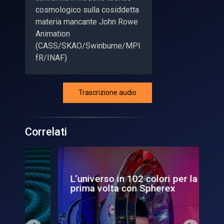
cosmologico sulla cosiddetta
materia mancante John Rowe
Animation
(CASS/SKAO/Swinburne/MPI
fR/INAF)
Trascrizione audio
Correlati
L’universo in 102 colori per la
Fer
prima volta con Spherex
ex