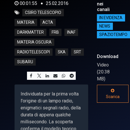
00:01:55
25.02.2016
nei
canali
CSIRO TELESCOPIO
IN EVIDENZA
MATERIA
ACTA
NEWS
DARKMATTER
FRB
INAF
SPAZIOTEMPO
MATERIA OSCURA
RADIOTELESCOPI
SKA
SRT
Download
SUBARU
Video
(20.38
MB)
Individuata per la prima volta
Scarica
l'origine di un lampo radio,
enigmatici segnali radio, della
durata di appena qualche
millisecondo. La scoperta
conferma il modello teorico