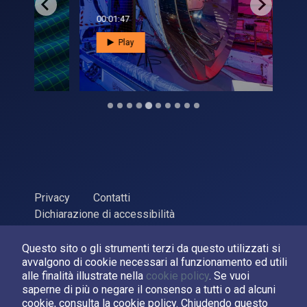
00:01:47
00:0
Play
Privacy
Contatti
Dichiarazione di accessibilità
ASI Agenzia Spaziale Italiana, 2026. P.Iva 03638121008
Questo sito o gli strumenti terzi da questo utilizzati si
Sviluppato da
LPM
avvalgono di cookie necessari al funzionamento ed utili
alle finalità illustrate nella
cookie policy
. Se vuoi
Seguici su:
saperne di più o negare il consenso a tutti o ad alcuni
cookie, consulta la cookie policy. Chiudendo questo