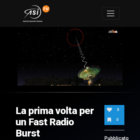
0
of
1
minute,
La prima volta per
55
0
seconds
un Fast Radio
0
Burst
Pubblicato