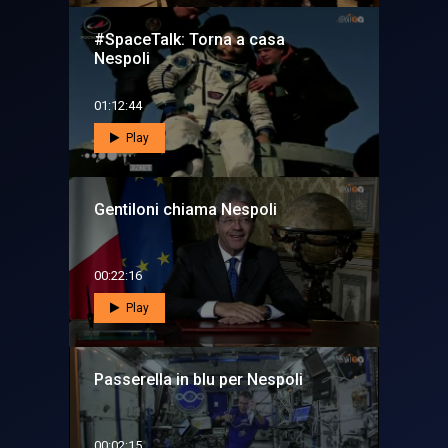
#SpaceTalk: Torna a casa
Nespoli
01:12:44
Play
Gentiloni chiama Nespoli
00:22:16
Play
Passerella in blu per Nespoli
00:02:15