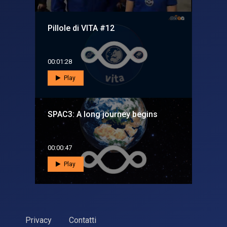
Pillole di VITA #12
00:01:28
Play
SPAC3: A long journey begins
00:00:47
Play
Privacy
Contatti