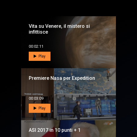
Vita su Venere, il mistero si
infittisce
00:02:11
Play
Premiere Nasa per Expedition
00:03:09
Play
ASI 2017 in 10 punti + 1