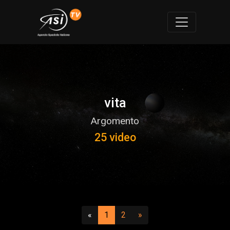
vita
Argomento
25 video
Precedente
(attuale)
(vai a pagina 2)
Successivo
«
1
2
»