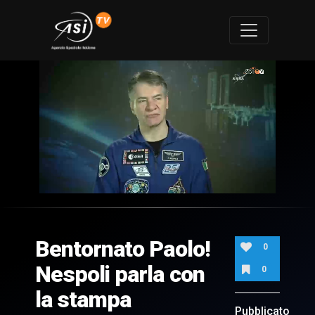
0
of
1
hour,
Bentornato Paolo!
0
0
Nespoli parla con
0
la stampa
Pubblicato