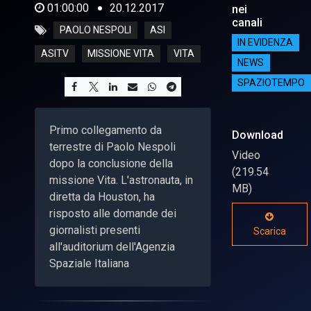
01:00:00
20.12.2017
nei
canali
PAOLO NESPOLI
ASI
IN EVIDENZA
ASITV
MISSIONE VITA
VITA
NEWS
SPAZIOTEMPO
Primo collegamento da
Download
terrestre di Paolo Nespoli
Video
dopo la conclusione della
(219.54
missione Vita. L'astronauta, in
MB)
diretta da Houston, ha
risposto alle domande dei
giornalisti presenti
Scarica
all'auditorium dell'Agenzia
Spaziale Italiana