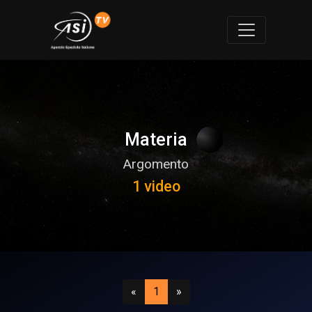
Materia
Argomento
1 video
Precedente
(attuale)
Successivo
«
1
»