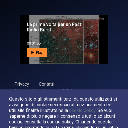
La prima volta per un Fast
Radio Burst
00:01:55
Play
Privacy
Contatti
Dichiarazione di accessibilità
Questo sito o gli strumenti terzi da questo utilizzati si
ASI Agenzia Spaziale Italiana, 2026. P.Iva 03638121008
avvalgono di cookie necessari al funzionamento ed
Sviluppato da
LPM
utili alle finalità illustrate nella
cookie policy
. Se vuoi
saperne di più o negare il consenso a tutti o ad alcuni
cookie, consulta la cookie policy. Chiudendo questo
Seguici su:
banner, scorrendo questa pagina, cliccando su un link o