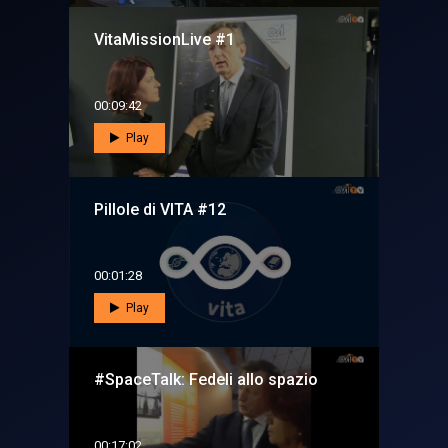
VitaMissionLive #1
00:09:42
Play
Pillole di VITA #12
00:01:28
Play
#SpaceTalk: Fedeli allo spazio
00:17:02