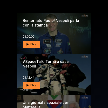
Bentornato Paolo! Nespoli parla
con la stampa
01:00:00
Play
#SpaceTalk: Torna a casa
Nespoli
01:12:44
Play
Una giornata spaziale per
Mattarella