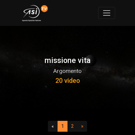
missione vita
Argomento
20 video
Precedente
(attuale)
(vai a pagina 2)
Successivo
«
1
2
»