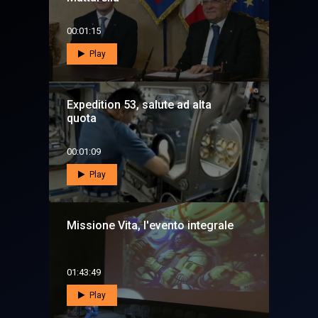
00:01:15
Play
Expedition 53, salute ad alta
quota
00:01:09
Play
Missione Vita, l'evento integrale
01:43:49
Play