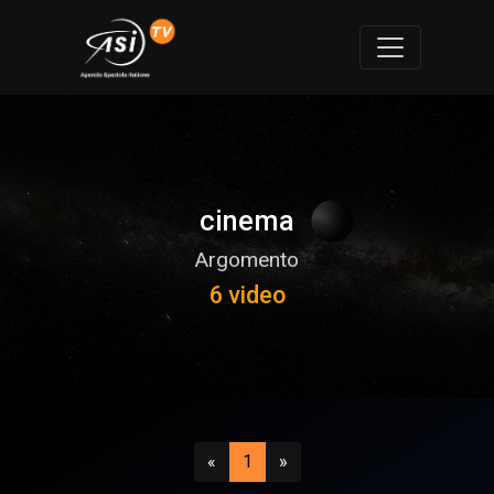
cinema
Argomento
6 video
Precedente
(attuale)
Successivo
«
1
»