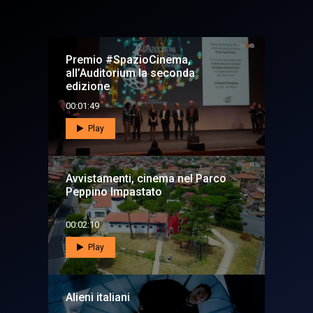
Premio #SpazioCinema,
all’Auditorium la seconda
edizione
00:01:49
Play
Avvistamenti, cinema nel Parco
Peppino Impastato
00:02:10
Play
Alieni italiani