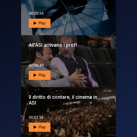
00:05:54
Play
All'ASI arrivano i prof!
00:00:49
Play
Il diritto di contare, il cinema in
ASI
00:01:33
Play