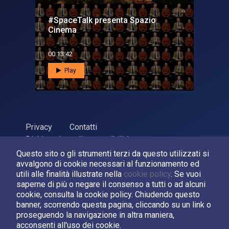
#SpaceTalk presenta Spazio
Cinema
00:13:42
Play
Privacy
Contatti
Dichiarazione di accessibilità
Questo sito o gli strumenti terzi da questo utilizzati si
ASI Agenzia Spaziale Italiana, 2026. P.Iva 03638121008
avvalgono di cookie necessari al funzionamento ed
Sviluppato da
LPM
utili alle finalità illustrate nella
cookie policy
. Se vuoi
saperne di più o negare il consenso a tutti o ad alcuni
cookie, consulta la cookie policy. Chiudendo questo
Seguici su:
banner, scorrendo questa pagina, cliccando su un link o
proseguendo la navigazione in altra maniera,
Asi su Facebook
Asi su X
Canale Asi su YouTube
acconsenti all'uso dei cookie.