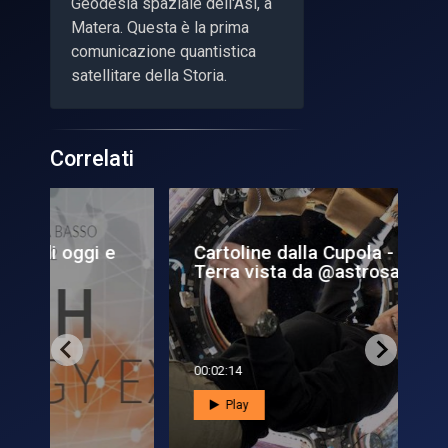
Geodesia spaziale dell'Asi, a
Matera. Questa è la prima
comunicazione quantistica
satellitare della Storia.
Correlati
 e
Cartoline dalla Cupola - la
Art
Terra vista da @astrosam...
sp
00:02:14
00:0
Play