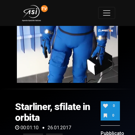
0
of
1
minute,
Starliner, sfilate in
10
0
seconds
orbita
0
00:01:10
26.01.2017
Pubblicato