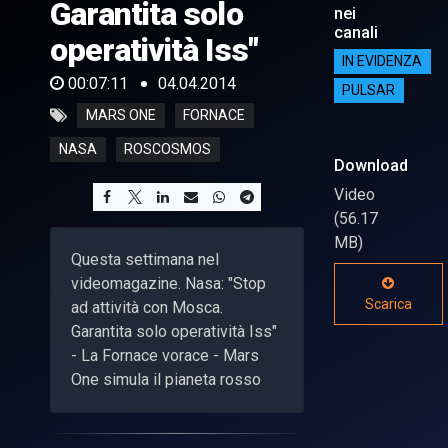
Garantita solo
nei
canali
operatività Iss"
IN EVIDENZA
00:07:11
04.04.2014
PULSAR
MARS ONE
FORNACE
NASA
ROSCOSMOS
Download
Video
(56.17
MB)
Questa settimana nel
videomagazine. Nasa: "Stop
Scarica
ad attività con Mosca.
Garantita solo operatività Iss"
- La Fornace vorace - Mars
One simula il pianeta rosso