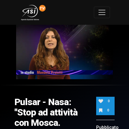
0
of
7
minutes,
Pulsar - Nasa:
11
0
seconds
"Stop ad attività
0
con Mosca.
Pubblicato