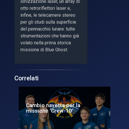
ionizzazione laser, un array di
otto retroriflettori laser e,
infine, le telecamere stereo
per gli studi sulla superficie
del pennacchio lunare: tutte
strumentazioni che hanno già
volato nella prima storica
missione di Blue Ghost.
Correlati
Cambio navetta per la
Un 
..
missione 'Crew-10'
Ga