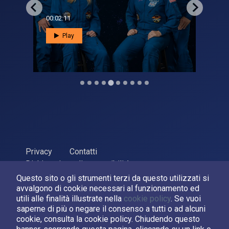
00:02:11
00:0
Play
Privacy
Contatti
Dichiarazione di accessibilità
Questo sito o gli strumenti terzi da questo utilizzati si
ASI Agenzia Spaziale Italiana, 2026. P.Iva 03638121008
avvalgono di cookie necessari al funzionamento ed
Sviluppato da
LPM
utili alle finalità illustrate nella
cookie policy
. Se vuoi
saperne di più o negare il consenso a tutti o ad alcuni
cookie, consulta la cookie policy. Chiudendo questo
Seguici su: