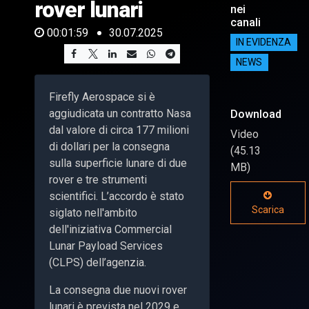
rover lunari
nei
canali
00:01:59
30.07.2025
IN EVIDENZA
NEWS
Firefly Aerospace si è
aggiudicata un contratto Nasa
Download
dal valore di circa 177 milioni
Video
di dollari per la consegna
(45.13
sulla superficie lunare di due
MB)
rover e tre strumenti
scientifici. L’accordo è stato
Scarica
siglato nell'ambito
dell'iniziativa Commercial
Lunar Payload Services
(CLPS) dell’agenzia.
La consegna due nuovi rover
lunari è prevista nel 2029 e