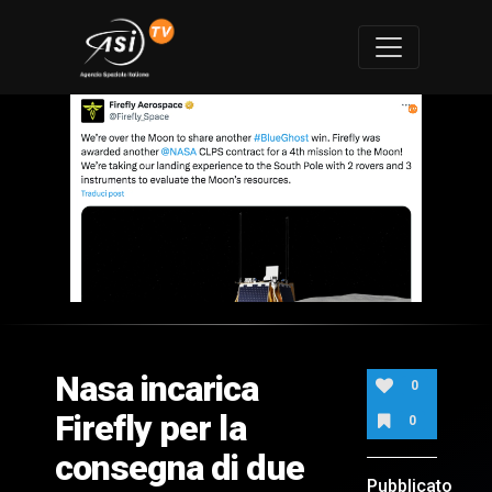
0
of
1
minute,
Nasa incarica
59
0
seconds
Firefly per la
0
consegna di due
Pubblicato