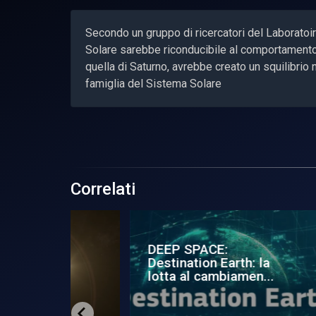
Secondo un gruppo di ricercatori del Laboratoi
Solare sarebbe riconducibile al comportamento 
quella di Saturno, avrebbe creato un squilibrio n
famiglia del Sistema Solare
Correlati
Prova di fuoco per
Gua
: la
Raptor
so
en...
altr