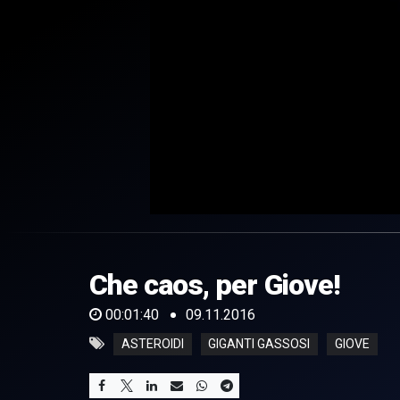
0
of
1
minute,
Che caos, per Giove!
40
seconds
Volume
0%
00:01:40
09.11.2016
ASTEROIDI
GIGANTI GASSOSI
GIOVE