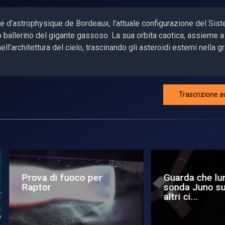
re d'astrophysique de Bordeaux, l'attuale configurazione del Sis
ballerino del gigante gassoso. La sua orbita caotica, assieme a
ell'architettura del cielo, trascinando gli asteroidi esterni nella 
Trascrizione a
rda che lune: la
Nessun impatto nella
nda Juno su Giove per
formazione del nucleo
i ci...
Giove