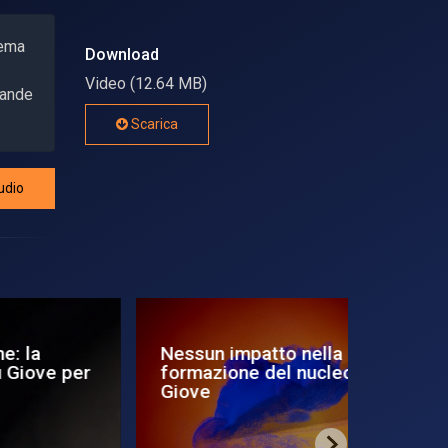
tema
Download
Video (12.64 MB)
grande
Scarica
udio
Il precursore di
Aurore s
 di
Giove
dettagli