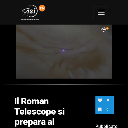
0
of
1
minute,
Il Roman
38
0
seconds
Telescope si
0
prepara al
Pubblicato