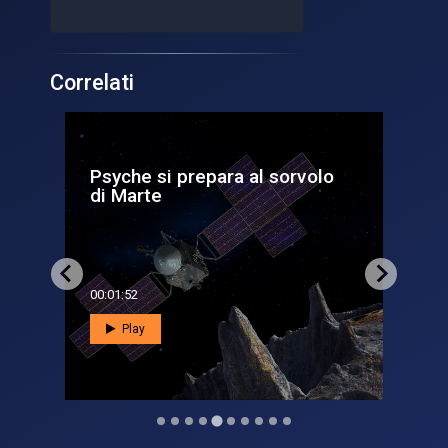
Correlati
Psyche si prepara al sorvolo
Im
di Marte
co
00:01:52
00:0
Play