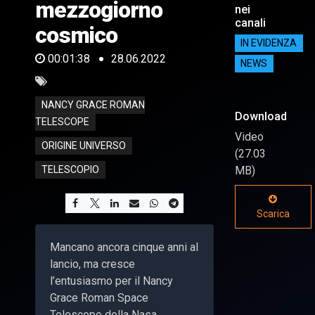
mezzogiorno
nei
canali
cosmico
IN EVIDENZA
00:01:38
28.06.2022
NEWS
NANCY GRACE ROMAN
Download
TELESCOPE
Video
ORIGINE UNIVERSO
(27.03
MB)
TELESCOPIO
Scarica
Mancano ancora cinque anni al
lancio, ma cresce
l’entusiasmo per il Nancy
Grace Roman Space
Telescope della Nasa.