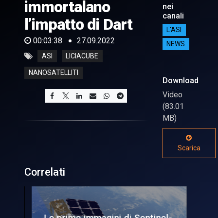
immortalano
nei
canali
l’impatto di Dart
L'ASI
00:03:38
27.09.2022
NEWS
ASI
LICIACUBE
NANOSATELLITI
Download
Video
(83.01
MB)
Scarica
Correlati
to
Le prime immagini di Sentinel-
Pr