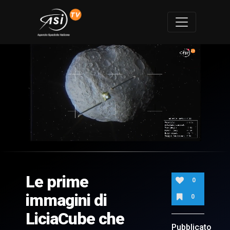
0
of
3
minutes,
Le prime
38
0
seconds
immagini di
0
LiciaCube che
Pubblicato