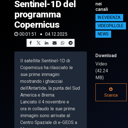
Sentinel-1D del
nei
canali
programma
IN EVIDENZA
Copernicus
VIDEOPILLOLE
00:01:51
04.12.2025
NEWS
Download
Il satellite Sentinel-1D di
Video
Copernicus ha rilasciato le
(42.24
sue prime immagini
MB)
mostrando i ghiacciai
dell'Antartide, la punta del Sud
America e Brema.
Scarica
Lanciato il 4 novembre e
ora in collaudo le sue prime
immagini sono arrivate al
Centro Spaziale di e-GEOS a