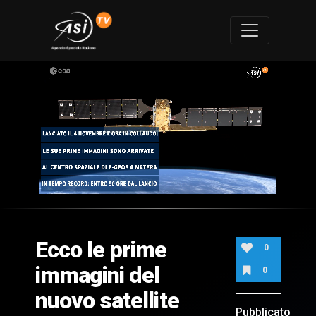
0
of
1
minute,
Ecco le prime
51
0
seconds
immagini del
0
nuovo satellite
Pubblicato