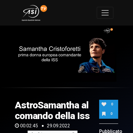
0
of
2
minutes,
AstroSamantha al
45
0
seconds
comando della Iss
0
00:02:45
29.09.2022
Pubblicato