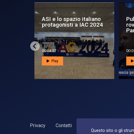
edizione
Inspiration4,
Pul
mposium:
splashdown: verso lo
ga
spazio per tutti
pun
00:03:41
00:0
Play
Privacy
Contatti
Dichiarazione di accessib
Questo sito o gli strum