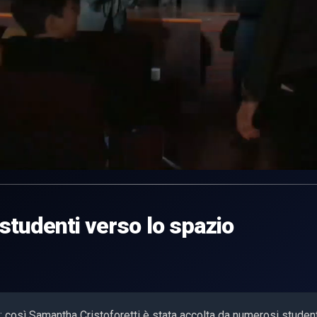
studenti verso lo spazio
 così Samantha Cristoforetti è stata accolta da numerosi student