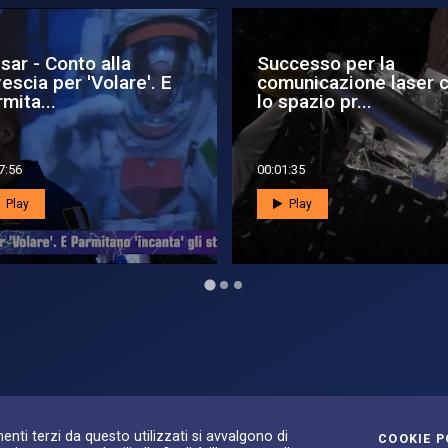
sar - Verso lo scontro
Gli astronauti dopo lo
lattico: Andromeda
spazio - cosa succed
ta...
7:21
00:04:10
Play
Play
S
ilità
enti terzi da questo utilizzati si avvalgono di
COOKIE P