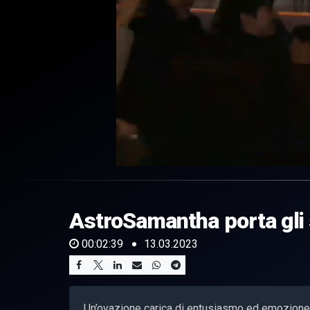
0
of
2
minutes,
AstroSamantha porta gli 
39
seconds
Volume
0%
00:02:39
13.03.2023
Un’ovazione carica di entusiasmo ed emozione: