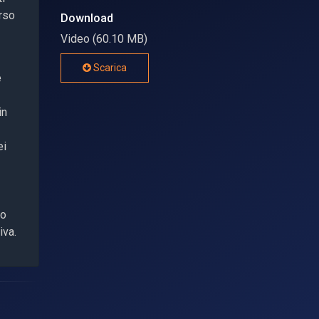
erso
Download
Video (60.10 MB)
Scarica
e
in
ei
no
iva.