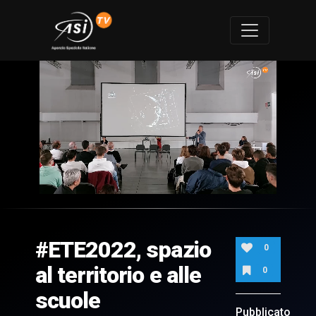
0
of
3
minutes,
#ETE2022, spazio
16
0
seconds
al territorio e alle
0
scuole
Pubblicato