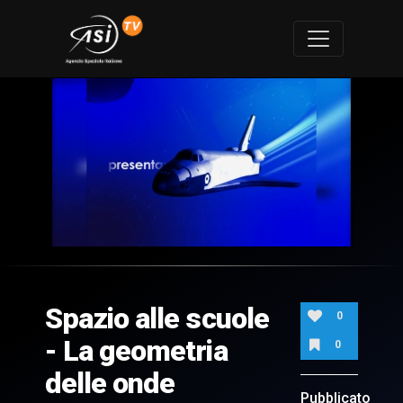
0
of
20
minutes,
Spazio alle scuole
16
0
seconds
- La geometria
0
delle onde
Pubblicato