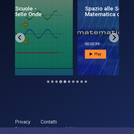
Spazio alle Scuole -
Sp
Matematica delle onde
gli
00:05:39
00:
Play
Privacy
Contatti
Dichiarazione di accessibilità