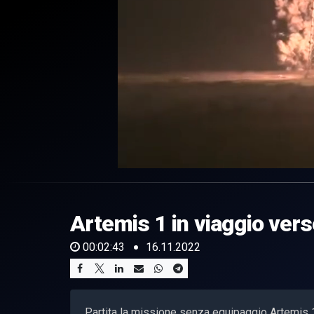
0
of
2
minutes,
Artemis 1 in viaggio vers
43
seconds
Volume
0%
00:02:43
16.11.2022
Partita la missione senza equipaggio Artemis 1 