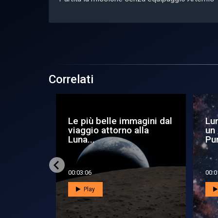
Correlati
o la Luna
Le più belle immagini dal
Lun
ta -
viaggio attorno alla
un 
Luna...
Pun
00:03:06
00:0
Play