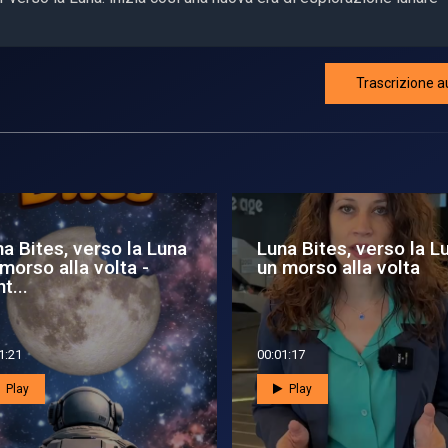
Trascrizione a
a Bites, verso la Luna
Luna Bites, verso la L
morso alla volta -
un morso alla volta
t...
1:21
00:01:17
Play
Play