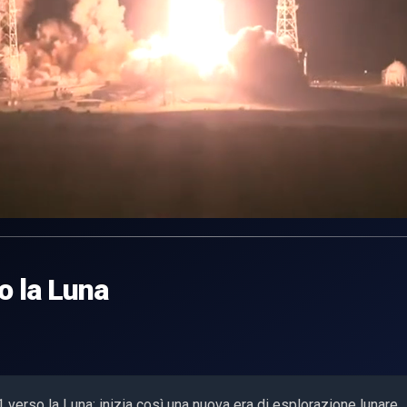
o la Luna
verso la Luna: inizia così una nuova era di esplorazione lunare