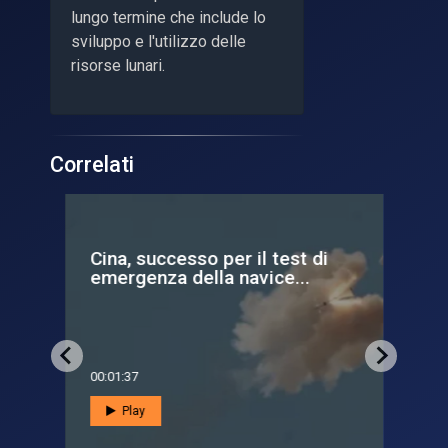
lungo termine che include lo
sviluppo e l'utilizzo delle
risorse lunari.
Correlati
one
Cina, successo per il test di
La
emergenza della navice...
fut
00:01:37
00:0
Play