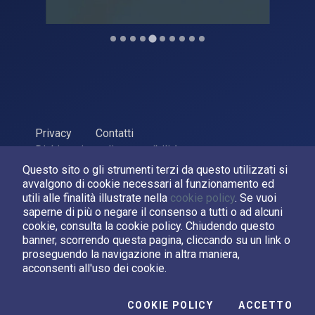
Privacy
Contatti
Dichiarazione di accessibilità
Questo sito o gli strumenti terzi da questo utilizzati si
ASI Agenzia Spaziale Italiana, 2026. P.Iva 03638121008
avvalgono di cookie necessari al funzionamento ed
Sviluppato da
LPM
utili alle finalità illustrate nella
cookie policy
. Se vuoi
saperne di più o negare il consenso a tutti o ad alcuni
cookie, consulta la cookie policy. Chiudendo questo
Seguici su:
banner, scorrendo questa pagina, cliccando su un link o
proseguendo la navigazione in altra maniera,
Asi su Facebook
Asi su X
Canale Asi su YouTube
acconsenti all'uso dei cookie.
I C
COOKIE POLICY
ACCETTO