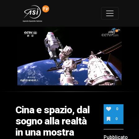
0
of
1
minute,
Cina e spazio, dal
21
0
seconds
sogno alla realtà
0
in una mostra
Pubblicato