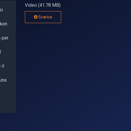
Video (41.78 MB)
si
Scarica
tken
o per
l
 il
 una