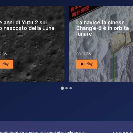
ndrayaan-3, attività
Tutte le missioni Apol
pausa per la notte
con equipaggio per la
nare
conqu...
2:02
00:04:27
Play
Play
S
ilità