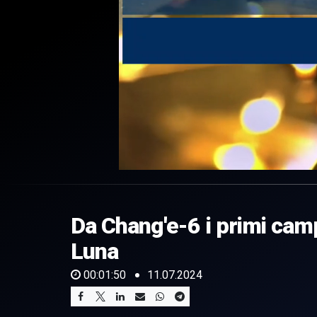
0
of
1
minute,
Da Chang'e-6 i primi camp
50
seconds
Volume
0%
Luna
00:01:50
11.07.2024