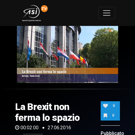
0
of
2
minutes,
La Brexit non
0
0
ferma lo spazio
0
00:02:00
27.06.2016
Pubblicato