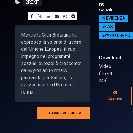
BREXIT
nei
canali
IN EVIDENZA
NEWS
Mentre la Gran Bretagna ha
SPAZIOTEMPO
espresso la volontà di uscire
dall’Unione Europea, il suo
impegno nei programmi
Download
spaziali europei è crescente:
Video
da Skylon ad Exomars
(16.94
passando per Galileo, lo
MB)
spazio made in UK non si
ferma
Scarica
Trascrizione audio