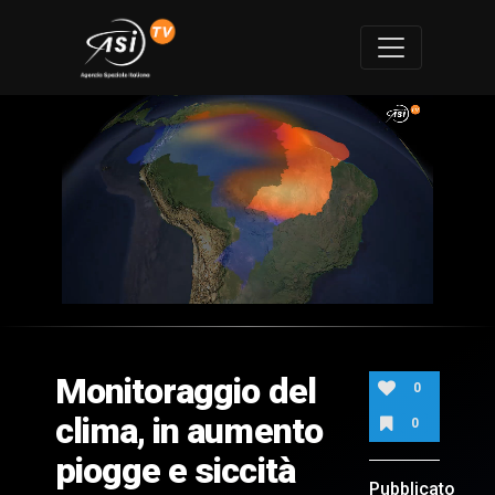
0
of
1
minute,
Monitoraggio del
21
0
seconds
clima, in aumento
0
piogge e siccità
Pubblicato