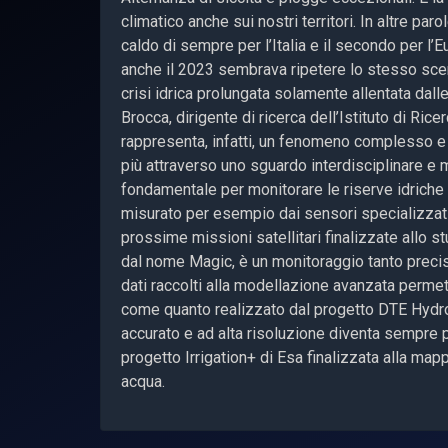
climatico anche sui nostri territori. In altre p
caldo di sempre per l’Italia e il secondo per 
anche il 2023 sembrava ripetere lo stesso scenar
crisi idrica prolungata solamente allentata dal
Brocca, dirigente di ricerca dell’Istituto di Rice
rappresenta, infatti, un fenomeno complesso e a
più attraverso uno sguardo interdisciplinare e 
fondamentale per monitorare le riserve idriche t
misurato per esempio dai sensori specializzati
prossime missioni satellitari finalizzate allo s
dal nome Magic, è un monitoraggio tanto precisi
dati raccolti alla modellazione avanzata permette
come quanto realizzato dal progetto DTE Hydrol
accurato e ad alta risoluzione diventa sempre 
progetto Irrigation+ di Esa finalizzata alla map
acqua.