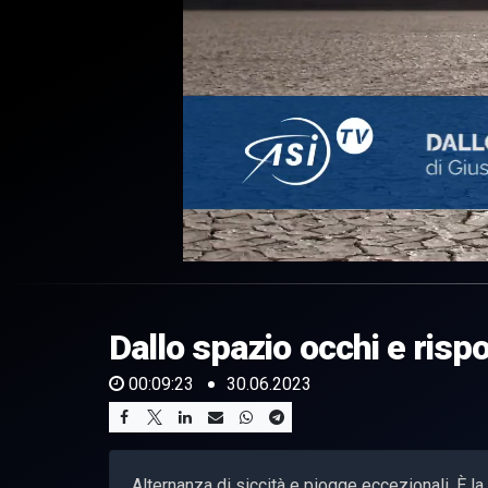
0
of
9
minutes,
Dallo spazio occhi e rispo
23
seconds
Volume
0%
00:09:23
30.06.2023
Alternanza di siccità e piogge eccezionali. È la