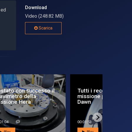
Download
 ed
Video (248.82 MB)
Scarica
il
Tutti i record della
È iniziat
missione privata Polaris
mission
Dawn
00:01:53
00:02:53
Play
Play