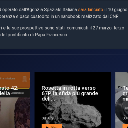
ed operato dall’Agenzia Spaziale Italiana
sarà lanciato
il 10 giugno
speranza e pace custodito in un nanobook realizzato dal CNR.
ri e le sue prospettive sono stati comunicati il 27 marzo, terzo
 del pontificato di Papa Francesco.
setta in rotta verso
Testato con successo 
, la sfida più grande
gravimetro della
l...
missione Hera
3:20
00:01:04
Play
Play