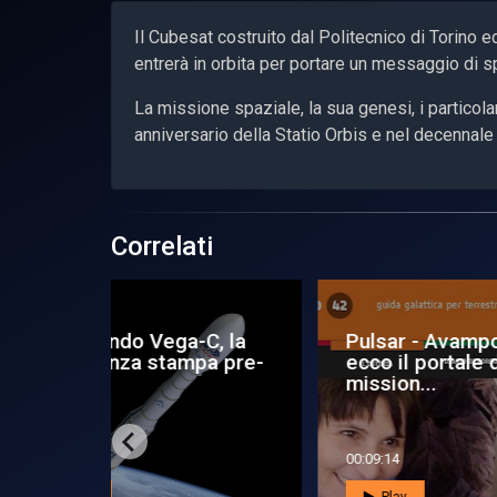
Il Cubesat costruito dal Politecnico di Torino 
entrerà in orbita per portare un messaggio di 
La missione spaziale, la sua genesi, i particola
anniversario della Statio Orbis e nel decennale
Correlati
-C, la
Pulsar - Avamposto 42:
Ro
pa pre-
ecco il portale della
67P
mission...
del
00:09:14
00:0
Play