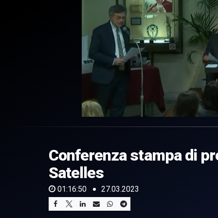
0
of
1
hour,
Conferenza stampa di pr
16
minutes,
50
Satelles
seconds
Volume
0%
01:16:50
27.03.2023