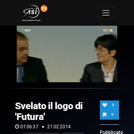
0
of
1
hour,
Svelato il logo di
6
0
minutes,
37
'Futura'
0
seconds
01:06:37
21.02.2014
Pubblicato