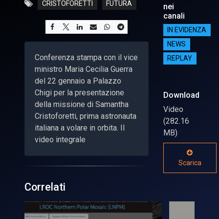
CRISTOFORETTI
FUTURA
nei
canali
IN EVIDENZA
NEWS
Conferenza stampa con il vice
REPLAY
ministro Maria Cecilia Guerra
del 22 gennaio a Palazzo
Chigi per la presentazione
Download
della missione di Samantha
Video
Cristoforetti, prima astronauta
(282.16
italiana a volare in orbita. Il
MB)
video integrale
Scarica
Correlati