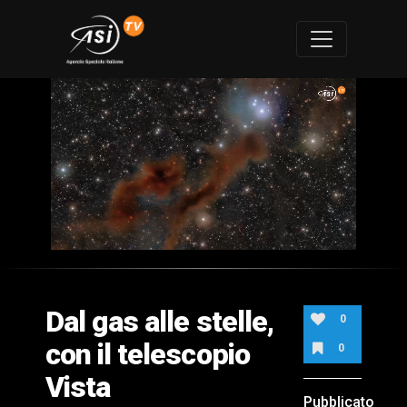
0
of
2
minutes,
Dal gas alle stelle,
4
0
seconds
con il telescopio
0
Vista
Pubblicato