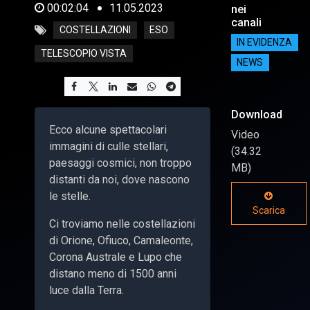
00:02:04
11.05.2023
nei
canali
COSTELLAZIONI
ESO
IN EVIDENZA
TELESCOPIO VISTA
NEWS
Download
Ecco alcune spettacolari
Video
immagini di culle stellari,
(34.32
paesaggi cosmici, non troppo
MB)
distanti da noi, dove nascono
le stelle.
Scarica
Ci troviamo nelle costellazioni
di Orione, Ofiuco, Camaleonte,
Corona Australe e Lupo che
distano meno di 1500 anni
luce dalla Terra.