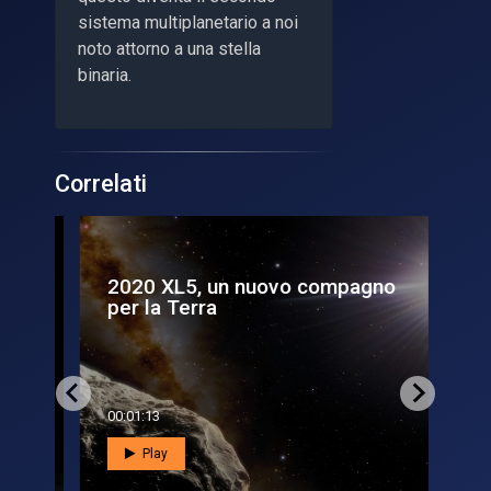
sistema multiplanetario a noi
noto attorno a una stella
binaria.
Correlati
2020 XL5, un nuovo compagno
Un
..
per la Terra
as
a 
00:01:13
00:0
Play