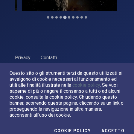
Privacy
Contatti
Dichiarazione di accessibilità
Questo sito o gli strumenti terzi da questo utilizzati si
ASI Agenzia Spaziale Italiana, 2026. P.Iva 03638121008
avvalgono di cookie necessari al funzionamento ed
Sviluppato da
LPM
utili alle finalità illustrate nella
cookie policy
. Se vuoi
saperne di più o negare il consenso a tutti o ad alcuni
cookie, consulta la cookie policy. Chiudendo questo
Seguici su:
banner, scorrendo questa pagina, cliccando su un link o
proseguendo la navigazione in altra maniera,
Asi su Facebook
Asi su X
Canale Asi su YouTube
acconsenti all'uso dei cookie.
I C
COOKIE POLICY
ACCETTO