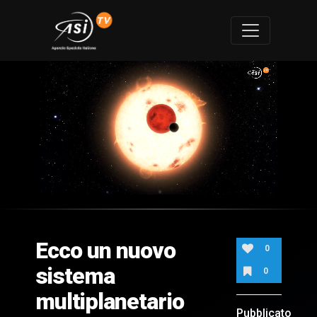
0
of
2
minutes,
Ecco un nuovo
4
0
seconds
sistema
0
multiplanetario
Pubblicato