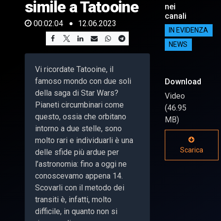
simile a Tatooine
nei
canali
00:02:04
12.06.2023
IN EVIDENZA
NEWS
Vi ricordate Tatooine, il
famoso mondo con due soli
Download
della saga di Star Wars?
Video
Pianeti circumbinari come
(46.95
questo, ossia che orbitano
MB)
intorno a due stelle, sono
molto rari e individuarli è una
Scarica
delle sfide più ardue per
l’astronomia: fino a oggi ne
conoscevamo appena 14.
Scovarli con il metodo dei
transiti è, infatti, molto
difficile, in quanto non si