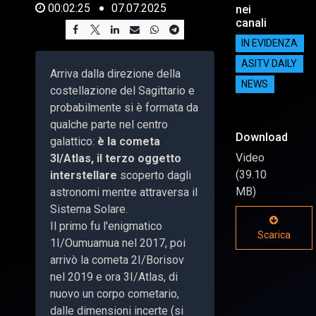
00:02:25
07.07.2025
nei
canali
IN EVIDENZA
ASITV DAILY
Arriva dalla direzione della
NEWS
costellazione del Sagittario e
probabilmente si è formata da
qualche parte nel centro
Download
galattico:
è la cometa
Video
3I/Atlas, il terzo oggetto
(39.10
interstellare
scoperto dagli
MB)
astronomi mentre attraversa il
Sistema Solare.
Il primo fu l'enigmatico
Scarica
1I/Oumuamua nel 2017, poi
arrivò la cometa 2I/Borisov
nel 2019 e ora 3I/Atlas, di
nuovo un corpo cometario,
dalle dimensioni incerte (si