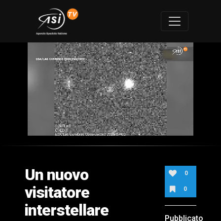
0
of
2
minutes,
Un nuovo
25
0
seconds
visitatore
0
interstellare
Pubblicato