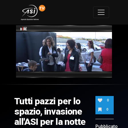
0
of
5
minutes,
Tutti pazzi per lo
35
0
seconds
spazio, invasione
0
all'ASI per la notte
Pubblicato