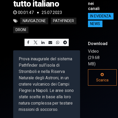
tutto italiano
nei
canali
00:01:47
25.07.2023
IN EVIDENZA
NAVIGAZIONE
PATHFINDER
NEWS
DRONI
Download
Video
(29.68
Prova inaugurale del sistema
MB)
Pathfinder sull’isola di
Stromboli e nella Riserva
Naturale degli Astroni, in un
Scarica
cratere vulcanico dei Campi
Flegrei a Napoli. Le aree sono
state scelte in base alla loro
natura complessa per testare
missioni di soccorso.