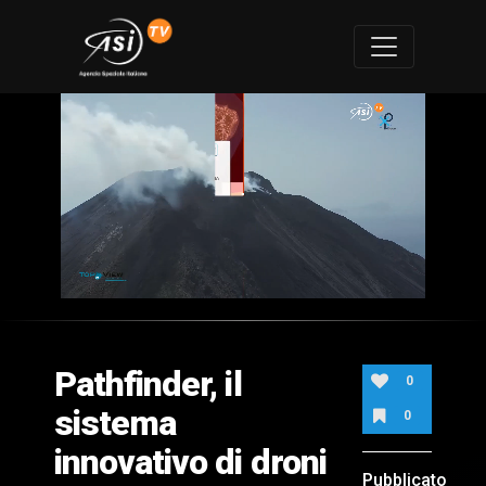
0
of
1
minute,
Pathfinder, il
47
0
seconds
sistema
0
innovativo di droni
Pubblicato