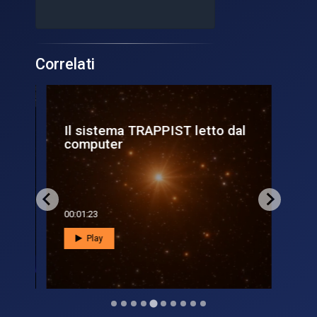
Correlati
Il sistema TRAPPIST letto dal
Il
computer
int
00:01:23
00:0
Play