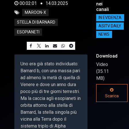
00:02:01
14.03.2025
nei
canali
MAROON-X
IN EVIDENZA
STELLA DI BARNARD
ASITV DAILY
ESOPIANETI
NEWS
Download
Uno era già stato individuato:
Video
Barnard b, con una massa pari
(35.11
ad almeno la metà di quella di
MB)
Venere e dove un anno dura
poco più di tre giorni terrestri.
Scarica
Ma la caccia agli esopianeti in
orbita attorno alla stella di
Barnard, la stella singola più
vicina alla Terra dopo il
sistema triplo di Alpha