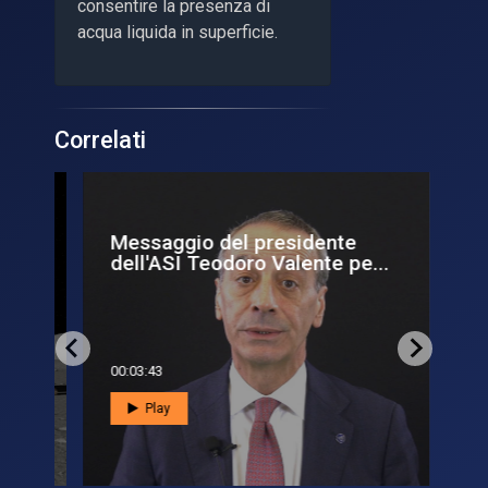
consentire la presenza di
acqua liquida in superficie.
Correlati
Messaggio del presidente
Ca
dell'ASI Teodoro Valente pe...
mi
00:03:43
00:0
Play