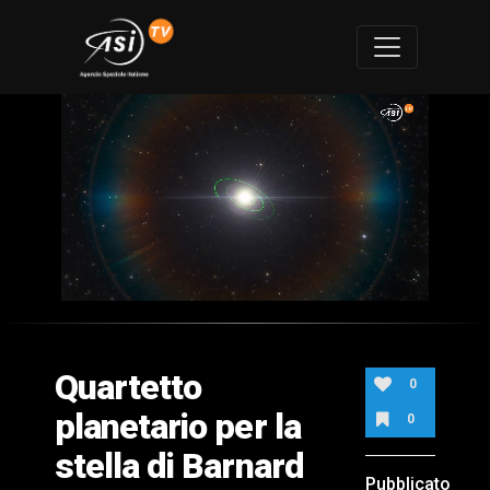
0
of
2
minutes,
Quartetto
1
0
second
planetario per la
0
stella di Barnard
Pubblicato