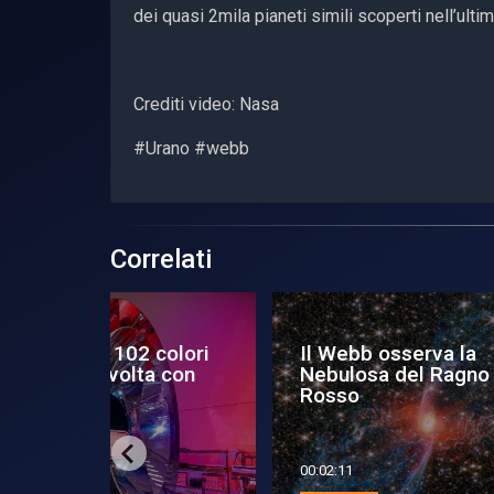
dei quasi 2mila pianeti simili scoperti nell’ult
Crediti video: Nasa
#Urano #webb
Correlati
 colori
Il Webb osserva la
Ura
ta con
Nebulosa del Ragno
nel
Rosso
00:02:11
00:0