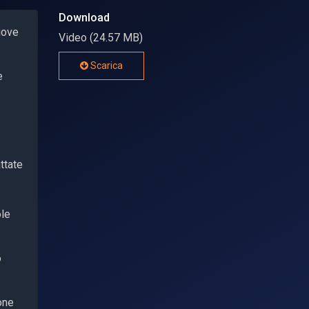
Download
nuove
Video (24.57 MB)
Scarica
e
ttate
ole
o
one