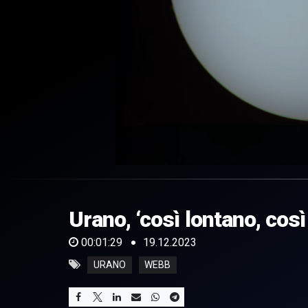
0
of
1
minute,
Urano, ‘così lontano, cos
29
seconds
Volume
0%
00:01:29
19.12.2023
URANO
WEBB