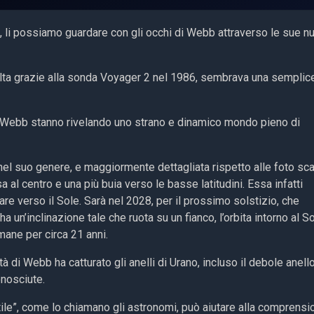
ano, li possiamo guardare con gli occhi di Webb attraverso le sue 
olta grazie alla sonda Voyager 2 nel 1986, sembrava una semplic
i Webb stanno rivelando uno strano e dinamico mondo pieno di
 nel suo genere, e maggiormente dettagliata rispetto alle foto sca
a al centro e una più buia verso le basse latitudini. Essa infatti
are verso il Sole. Sarà nel 2028, per il prossimo solstizio, che
 un’inclinazione tale che ruota su un fianco, l’orbita intorno al S
rmane per circa 21 anni.
à di Webb ha catturato gli anelli di Urano, incluso il debole anell
onosciute.
tile”, come lo chiamano gli astronomi, può aiutare alla comprensi