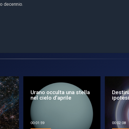
imo decennio.
no occulta una stella
Destinazione Urano,
 cielo d’aprile
ipotesi Starship
1:59
00:02:08