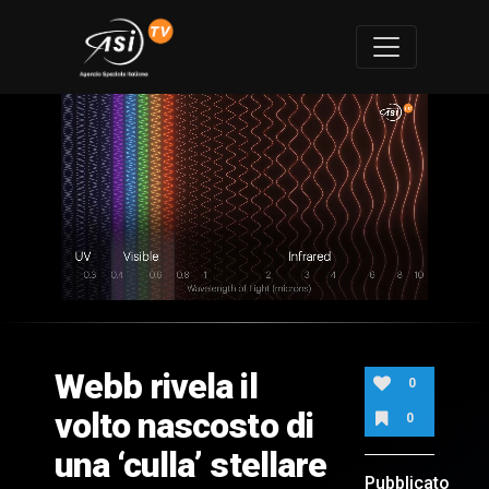
0
of
1
minute,
Webb rivela il
33
0
seconds
volto nascosto di
0
una ‘culla’ stellare
Pubblicato