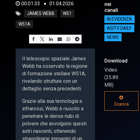
00:01:33
01.04.2026
nei
canali
JAMES WEBB
W51
IN EVIDENZA
W51A
ASITV DAILY
NEWS
Il telescopio spaziale James
Download
Webb ha osservato la regione
Video
di formazione stellare W51A,
(25.89
rivelando strutture con un
MB)
dettaglio senza precedenti.
Grazie alla sua tecnologia a
Scarica
infrarossi, Webb è riuscito a
penetrare le dense nubi di
polvere che avvolgono questi
astri nascenti, ottenendo
straordinarie immagini di un