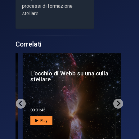
processi di formazione
stellare.
Correlati
L’occhio di Webb su una culla
We
stellare
ve
00:01:45
00:0
Play