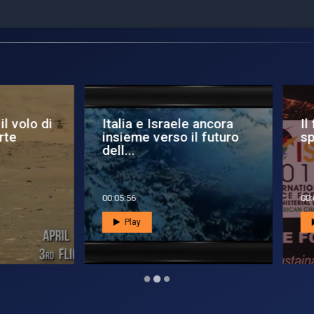
lia e Israele ancora
Il futuro dell'Africa è
ieme verso il futuro
spaziale
l...
5:56
00:01:40
Play
Play