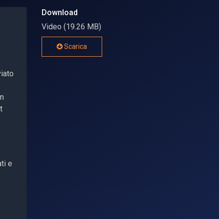
Download
Video (19.26 MB)
Scarica
viato
in
t
ti e