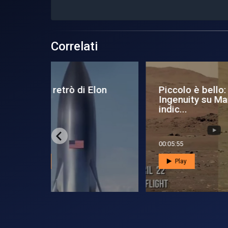
Correlati
 Elon
Piccolo è bello: il volo di
Ita
Ingenuity su Marte
ins
indic...
del
00:05:55
00:0
Play