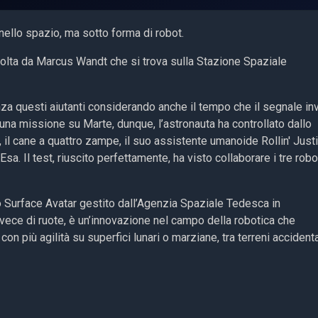
nello spazio, ma sotto forma di robot.
 volta da Marcus Wandt che si trova sulla Stazione Spaziale
za questi aiutanti considerando anche il tempo che il segnale in
una missione su Marte, dunque, l’astronauta ha controllato dallo
t, il cane a quattro zampe, il suo assistente umanoide Rollin' Just
Esa. Il test, riuscito perfettamente, ha visto collaborare i tre robo
o Surface Avatar gestito dall’Agenzia Spaziale Tedesca in
ece di ruote, è un’innovazione nel campo della robotica che
n più agilità su superfici lunari o marziane, tra terreni accidenta