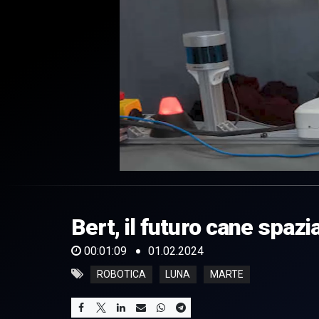
0
of
1
minute,
Bert, il futuro cane spazi
9
seconds
Volume
0%
00:01:09
01.02.2024
ROBOTICA
LUNA
MARTE