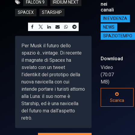
FALCON 9
IRIDIUM NEXT
nei
canali
SPACEX
STARSHIP
IN EVIDENZA
NEWS
SPAZIOTEMPO
Per Musk il futuro dello
spazio è...vintage. Di recente
Download
il magnate di Spacex ha
svelato con un tweet
Video
l’identikit del prototipo della
(70.07
nuova navicella con cui
MB)
intende portare i turisti attorno
alla Luna: il suo nome è
Scarica
Starship, ed è una navicella
del futuro ma dall’aspetto
retrò.