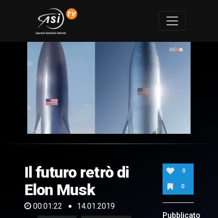
0
of
1
minute,
Il futuro retrò di
22
0
seconds
Elon Musk
0
00:01:22
14.01.2019
Pubblicato