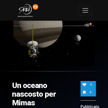
0
of
1
minute,
Un oceano
3
0
seconds
nascosto per
0
Mimas
Pubblicato