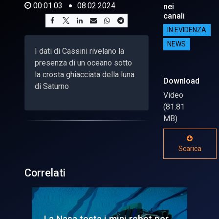
00:01:03
08.02.2024
nei
canali
IN EVIDENZA
NEWS
I dati di Cassini rivelano la
presenza di un oceano sotto
la crosta ghiacciata della luna
Download
di Saturno
Video
(81.81
MB)
Scarica
Correlati
o
La Nasa testa i mini robot per
Eur