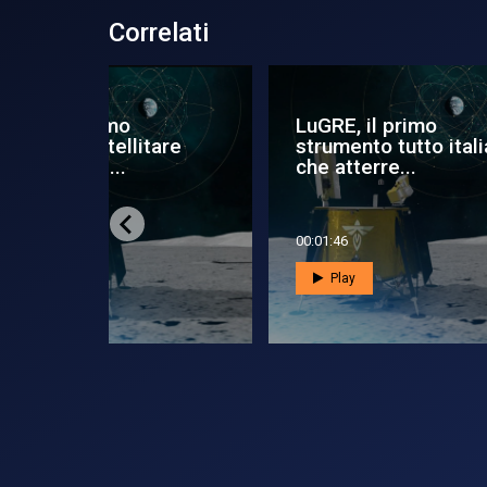
Correlati
LuGRE, il primo
He
itare
strumento tutto italiano
ve
che atterre...
Di
00:01:46
00:0
Play