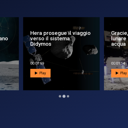
ra prosegue il viaggio
Gracie, il primo hoppe
rso il sistema
lunare alla ricerca di
dymos
acqua
1:59
00:01:54
Play
Play