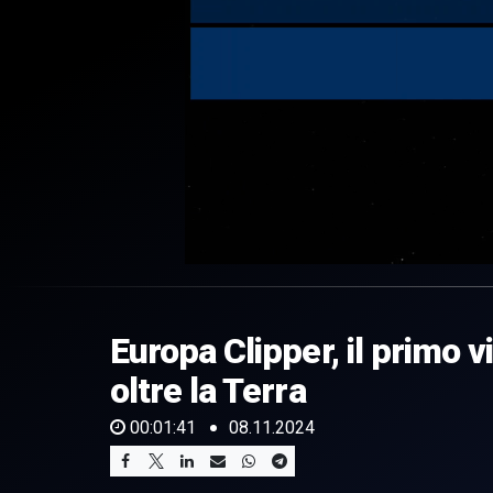
0
of
1
minute,
Europa Clipper, il primo
41
seconds
Volume
0%
oltre la Terra
00:01:41
08.11.2024