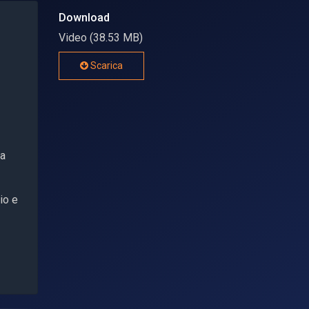
Download
Video (38.53 MB)
Scarica
pa
io e