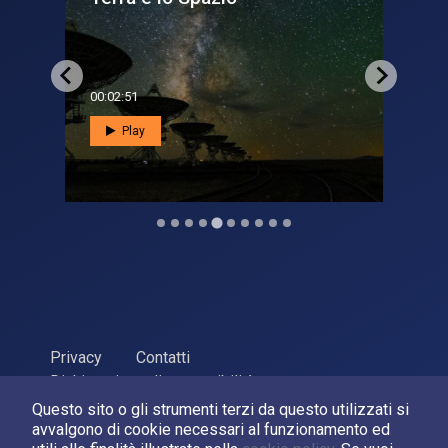
a...
00:02:51
00:0
Play
Privacy
Contatti
Dichiarazione di accessibilità
Questo sito o gli strumenti terzi da questo utilizzati si
ASI Agenzia Spaziale Italiana, 2026. P.Iva 03638121008
avvalgono di cookie necessari al funzionamento ed
Sviluppato da
LPM