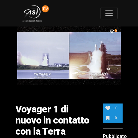
0
of
1
minute,
Voyager 1 di
36
0
seconds
nuovo in contatto
0
con la Terra
Pubblicato