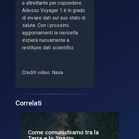
e altrettante per rispondere.
Adesso Voyager 1 è in grado
di inviare dati sul suo stato di
salute. Con i prossimi
aggiornamenti la navicella
inizierà nuovamente a
restituire dati scientifici.
Crediti video: Nasa
Correlati
Come comunichiamo tra la
La
Terra e lo Spazio
se