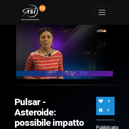
0
of
7
minutes,
Pulsar -
24
0
seconds
Asteroide:
0
possibile impatto
Pubblicato