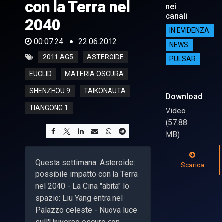
con la Terra nel
nei
canali
2040
IN EVIDENZA
00:07:24
22.06.2012
NEWS
2011 AG5
ASTEROIDE
PULSAR
EUCLID
MATERIA OSCURA
SHENZHOU 9
TAIKONAUTA
Download
TIANGONG 1
Video
(57.88
MB)
Questa settimana: Asteroide:
Scarica
possibile impatto con la Terra
nel 2040 - La Cina "abita" lo
spazio: Liu Yang entra nel
Palazzo celeste - Nuova luce
sull'Universo oscuro con