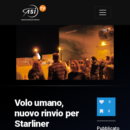
0
of
1
minute,
Volo umano,
19
0
seconds
nuovo rinvio per
0
Starliner
Pubblicato