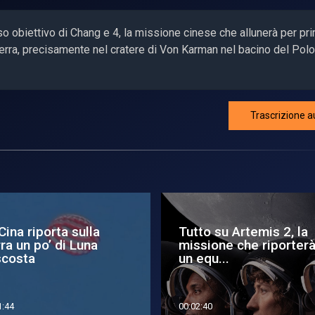
oso obiettivo di Chang e 4, la missione cinese che allunerà per pr
a Terra, precisamente nel cratere di Von Karman nel bacino del Pol
Trascrizione a
to su Artemis 2, la
Tutto sul volo di Arte
ssione che riporterà
2, la missione che
equ...
riporte...
2:40
00:03:02