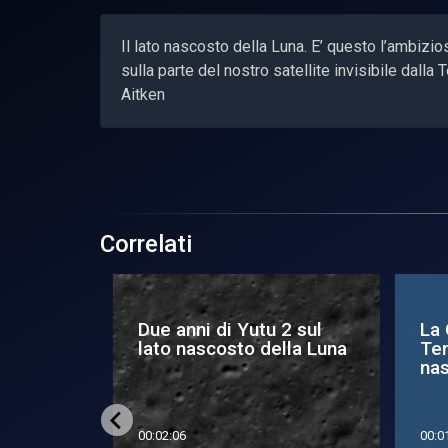
Il lato nascosto della Luna. E’ questo l’ambizi
sulla parte del nostro satellite invisibile dall
Aitken
Correlati
2 sul
La Cina riporta sulla
Tut
lla Luna
Terra un po’ di Luna
mi
nascosta
un 
00:01:44
00:0