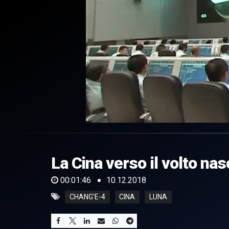
0
of
1
minute,
La Cina verso il volto na
46
seconds
Volume
0%
00:01:46
10.12.2018
CHANG'E-4
CINA
LUNA