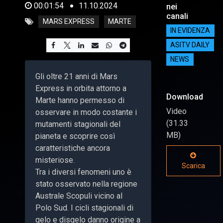
00:01:54
11.10.2024
nei
canali
MARS EXPRESS
MARTE
IN EVIDENZA
ASITV DAILY
NEWS
Gli oltre 21 anni di Mars
Express in orbita attorno a
Download
Marte hanno permesso di
Video
osservare in modo costante i
(31.33
mutamenti stagionali del
MB)
pianeta e scoprire così
caratteristiche ancora
misteriose.
Scarica
Tra i diversi fenomeni uno è
stato osservato nella regione
Australe Scopuli vicino al
Polo Sud. I cicli stagionali di
gelo e disgelo danno origine a