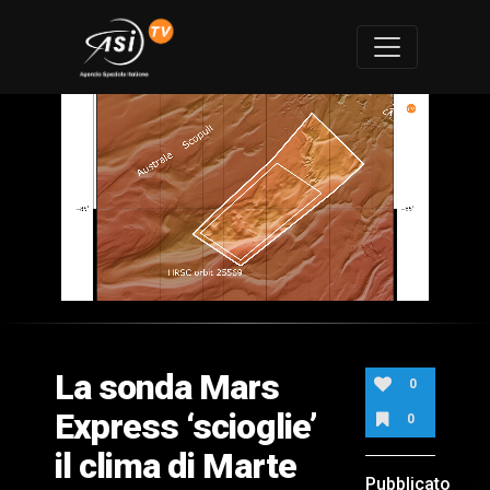
0
of
1
minute,
La sonda Mars
54
0
seconds
Express ‘scioglie’
0
il clima di Marte
Pubblicato