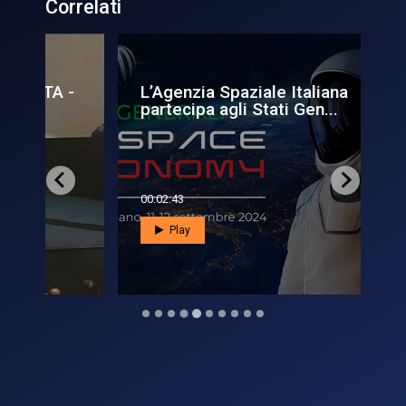
Correlati
 -
L’Agenzia Spaziale Italiana
L’A
partecipa agli Stati Gen...
Bo
00:02:43
00:0
Play