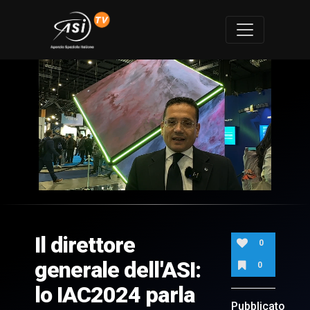
0
of
48
seconds
Il direttore
0
generale dell'ASI:
0
lo IAC2024 parla
Pubblicato