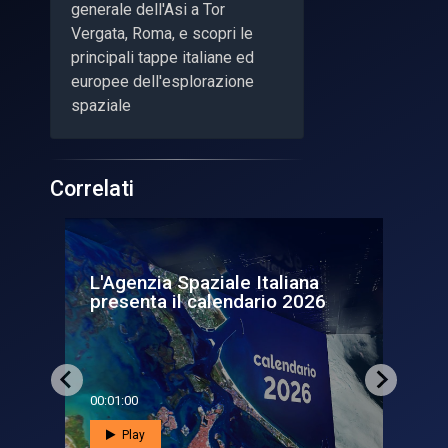
generale dell'Asi a Tor
Vergata, Roma, e scopri le
principali tappe italiane ed
europee dell'esplorazione
spaziale
Correlati
TV
L'Agenzia Spaziale Italiana
Age
presenta il calendario 2026
hi
00:01:00
00:0
Play