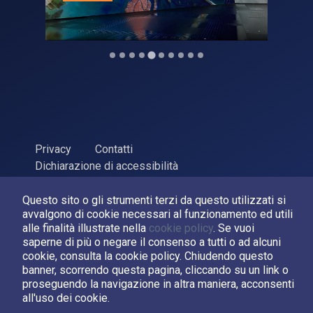
Privacy
Contatti
Dichiarazione di accessibilità
ASI Agenzia Spaziale Italiana, 2026. P.Iva 03638121008
Questo sito o gli strumenti terzi da questo utilizzati si
Sviluppato da
LPM
avvalgono di cookie necessari al funzionamento ed utili
alle finalità illustrate nella
cookie policy
. Se vuoi
saperne di più o negare il consenso a tutti o ad alcuni
Seguici su:
cookie, consulta la cookie policy. Chiudendo questo
banner, scorrendo questa pagina, cliccando su un link o
Asi su Facebook
Asi su X
Canale Asi su YouTube
proseguendo la navigazione in altra maniera, acconsenti
all'uso dei cookie.