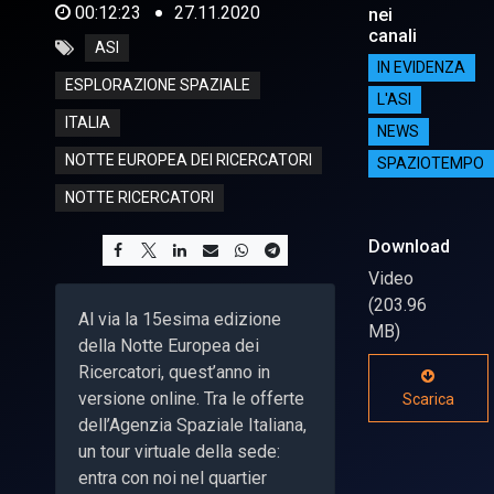
00:12:23
27.11.2020
nei
canali
ASI
IN EVIDENZA
ESPLORAZIONE SPAZIALE
L'ASI
ITALIA
NEWS
NOTTE EUROPEA DEI RICERCATORI
SPAZIOTEMPO
NOTTE RICERCATORI
Download
Video
(203.96
Al via la 15esima edizione
MB)
della Notte Europea dei
Ricercatori, quest’anno in
versione online. Tra le offerte
Scarica
dell’Agenzia Spaziale Italiana,
un tour virtuale della sede:
entra con noi nel quartier