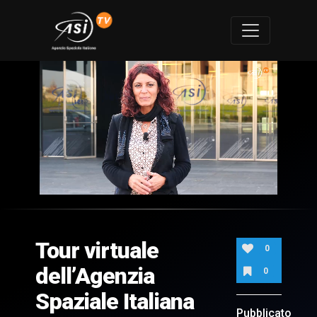
0
of
12
minutes,
Tour virtuale
23
0
seconds
dell’Agenzia
0
Spaziale Italiana
Pubblicato