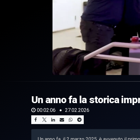
0
of
2
minutes,
Un anno fa la storica imp
6
seconds
Volume
0%
00:02:06
27.02.2026
Un anno fa, il 2 marzo 2025, è avvenuto il prim