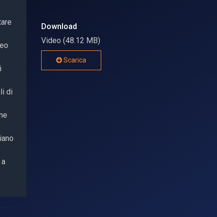
tare
Download
Video (48.12 MB)
leo
Scarica
i
i di
one
liano
 a