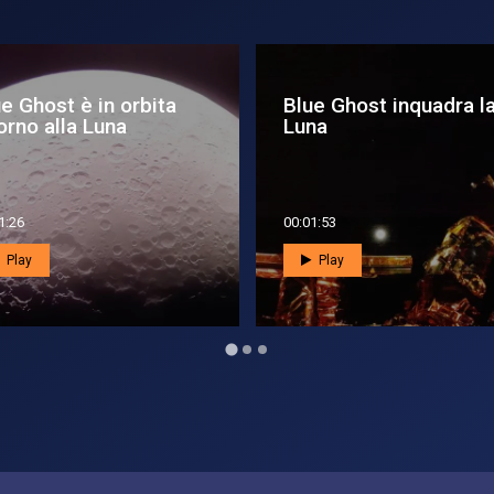
satellite che vede
Blue Ghost, correzioni
tro le foreste: un
rotta in vista dell'atterr
o di...
2:01
00:02:09
Play
Play